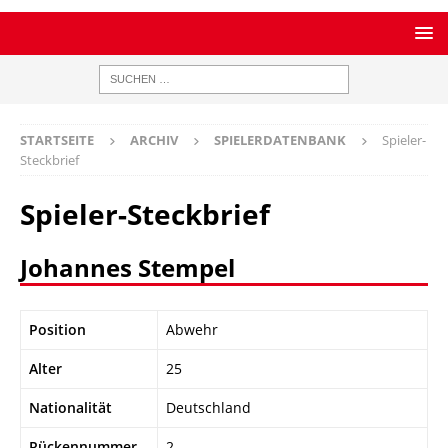
STARTSEITE
ARCHIV
SPIELERDATENBANK
Spieler-
Steckbrief
Spieler-Steckbrief
Johannes Stempel
Position
Abwehr
Alter
25
Nationalität
Deutschland
Rückennummer
2