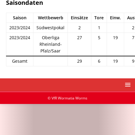
Saisondaten
Saison
Wettbewerb
Einsätze
Tore
Einw.
Aus
2023/2024
Südwestpokal
2
1
2
2023/2024
Oberliga
27
5
19
7
Rheinland-
Pfalz/Saar
Gesamt
29
6
19
9
© VfR Wormatia Worms