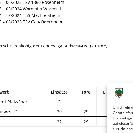
3 – 06/2023 TSV 1860 Rosenheim
3 – 06/2024 Wormatia Worms II
4 – 12/2024 TuS Mechtersheim
5 – 06/2026 TSV Gau-Odernheim
orschützenkönig der Landesliga Südwest-Ost (29 Tore)
werb
Einsätze
Tore
Einw.
Au
and-Pfalz/Saar
2
2
Um dir ein 
üdwest-Ost
30
29
Geräteinfor
Technologie
32
29
2
auf dieser 
zurückziehs