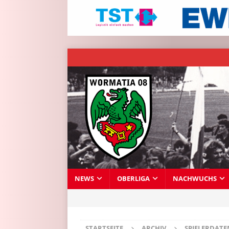
NEWS
OBERLIGA
NACHWUCHS
STARTSEITE
ARCHIV
SPIELERDAT