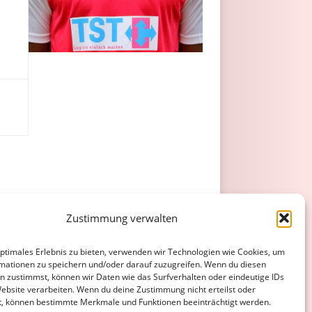
sw.
Gelb
Gelb/Rot
Rot
Zustimmung verwalten
optimales Erlebnis zu bieten, verwenden wir Technologien wie Cookies, um
5
2
mationen zu speichern und/oder darauf zuzugreifen. Wenn du diesen
n zustimmst, können wir Daten wie das Surfverhalten oder eindeutige IDs
5
2
0
0
Website verarbeiten. Wenn du deine Zustimmung nicht erteilst oder
t, können bestimmte Merkmale und Funktionen beeinträchtigt werden.