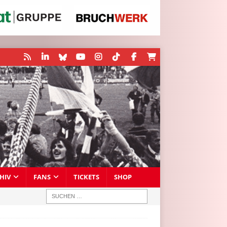
HIV
FANS
TICKETS
SHOP