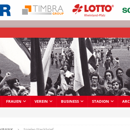
FRAUEN
VEREIN
BUSINESS
STADION
ARC
ENBANK
Spieler-Steckbrief