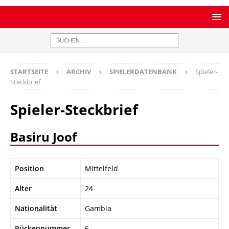
STARTSEITE
ARCHIV
SPIELERDATENBANK
Spieler-
Steckbrief
Spieler-Steckbrief
Basiru Joof
Position
Mittelfeld
Alter
24
Nationalität
Gambia
Rückennummer
6