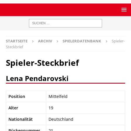
STARTSEITE
ARCHIV
SPIELERDATENBANK
Spieler-
Steckbrief
Spieler-Steckbrief
Lena Pendarovski
Position
Mittelfeld
Alter
19
Nationalität
Deutschland
Rückennummer
21