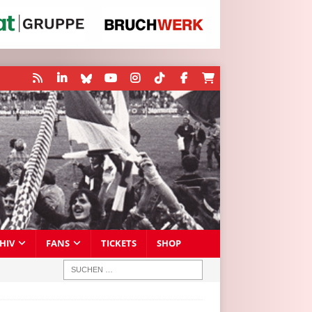
HIV
FANS
TICKETS
SHOP