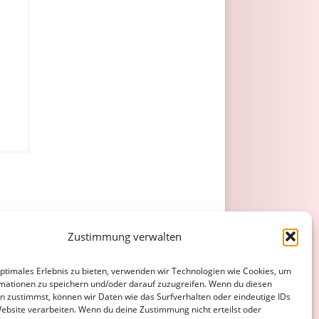
Gelb
Gelb/Rot
Rot
Zustimmung verwalten
optimales Erlebnis zu bieten, verwenden wir Technologien wie Cookies, um
1
1
mationen zu speichern und/oder darauf zuzugreifen. Wenn du diesen
n zustimmst, können wir Daten wie das Surfverhalten oder eindeutige IDs
0
1
1
Website verarbeiten. Wenn du deine Zustimmung nicht erteilst oder