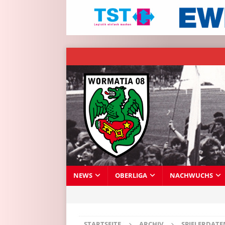
NEWS
OBERLIGA
NACHWUCHS
STARTSEITE
ARCHIV
SPIELERDAT