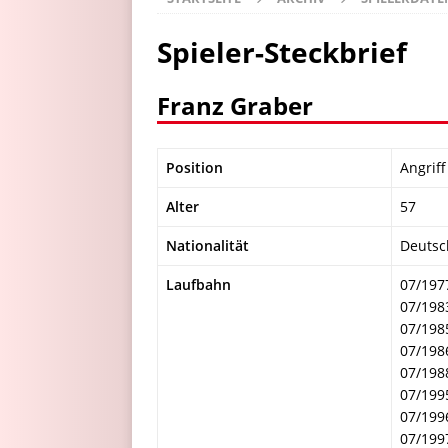
Spieler-Steckbrief
Franz Graber
Position
Angriff
Alter
57
Nationalität
Deutsc
Laufbahn
07/197
07/198
07/198
07/198
07/198
07/199
07/199
07/199