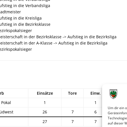
fstieg in die Verbandsliga
tadtmeister
fstieg in die Kreisliga
fstieg in die Bezirksklasse
ezirkspokalsieger
isterschaft in der Bezirksklasse -> Aufstieg in die Bezirksliga
isterschaft in der A-Klasse -> Aufstieg in die Bezirksliga
ezirkspokalsieger
rb
Einsätze
Tore
Einw.
Ausw.
 Pokal
1
1
Um dir ein 
Südwest
26
7
6
11
Geräteinfor
Technologie
27
7
7
11
auf dieser 