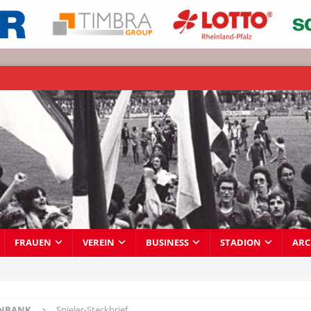
FRAUEN
VEREIN
BUSINESS
STADION
ARC
ENBANK
Spieler-Steckbrief