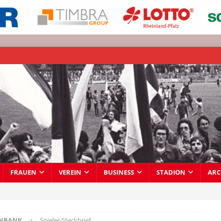
FRAUEN
VEREIN
BUSINESS
STADION
ARC
ENBANK
Spieler-Steckbrief