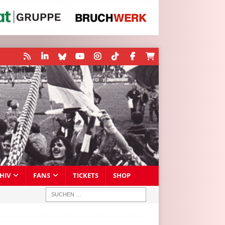
HIV
FANS
TICKETS
SHOP