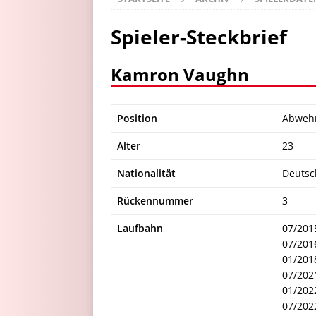
Spieler-Steckbrief
Kamron Vaughn
Position
Abweh
Alter
23
Nationalität
Deutsc
Rückennummer
3
Laufbahn
07/201
07/201
01/201
07/2021
01/202
07/202