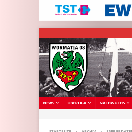
NEWS
OBERLIGA
NACHWUCHS
STARTSEITE
ARCHIV
SPIELERDAT