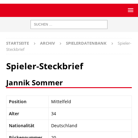
STARTSEITE
ARCHIV
SPIELERDATENBANK
Spieler-
Steckbrief
Spieler-Steckbrief
Jannik Sommer
Position
Mittelfeld
Alter
34
Nationalität
Deutschland
Rückennummer
20