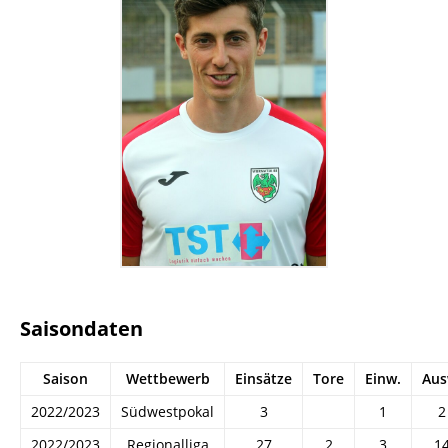
Saisondaten
Saison
Wettbewerb
Einsätze
Tore
Einw.
Aus
2022/2023
Südwestpokal
3
1
2
2022/2023
Regionalliga
27
2
3
1