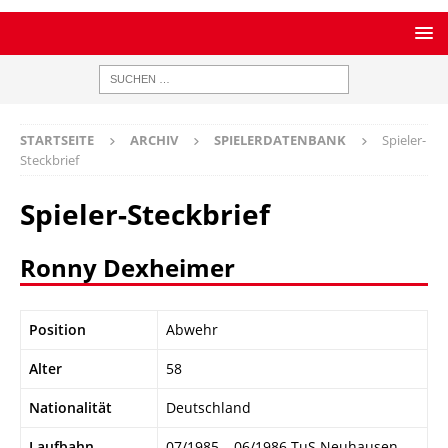
STARTSEITE
ARCHIV
SPIELERDATENBANK
Spieler-
Steckbrief
Spieler-Steckbrief
Ronny Dexheimer
Position
Abwehr
Alter
58
Nationalität
Deutschland
Laufbahn
07/1985 – 06/1986 TuS Neuhausen