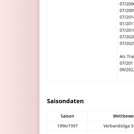
07/200
07/200
07/201
01/201
07/201
07/202
07/202
Als Tra
07/201
09/202
Saisondaten
Saison
Wettbewe
1996/1997
Verbandsliga 