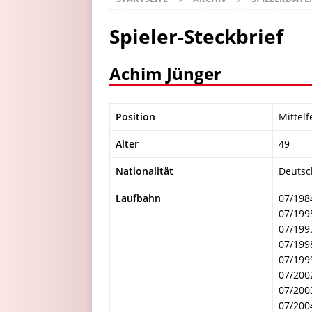
Spieler-Steckbrief
Achim Jünger
Position
Mittelf
Alter
49
Nationalität
Deutsc
Laufbahn
07/198
07/199
07/199
07/199
07/199
07/200
07/200
07/200