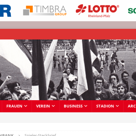
FRAUEN
VEREIN
BUSINESS
STADION
ARC
ENBANK
Spieler-Steckbrief