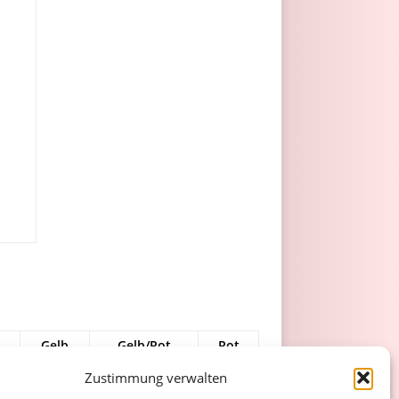
Gelb
Gelb/Rot
Rot
0
Zustimmung verwalten