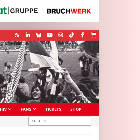
HIV
FANS
TICKETS
SHOP