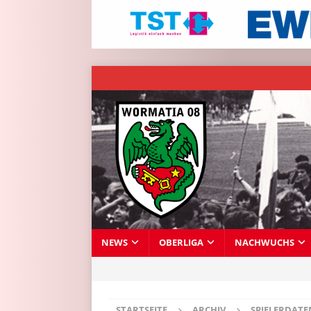
NEWS
OBERLIGA
NACHWUCHS
STARTSEITE
ARCHIV
SPIELERDAT