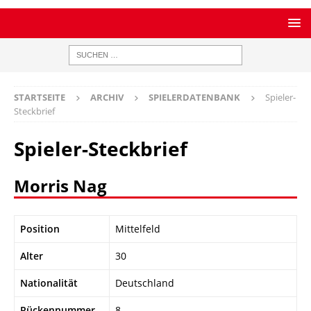
STARTSEITE
ARCHIV
SPIELERDATENBANK
Spieler-
Steckbrief
Spieler-Steckbrief
Morris Nag
Position
Mittelfeld
Alter
30
Nationalität
Deutschland
Rückennummer
8