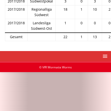
2017/2018
Südwestpokal
3
0
3
0
2017/2018
Regionalliga
18
1
10
2
Südwest
2017/2018
Landesliga
1
0
0
0
Südwest-Ost
Gesamt
22
1
13
2
© VfR Wormatia Worms