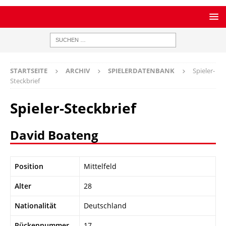
STARTSEITE
ARCHIV
SPIELERDATENBANK
Spieler-
Steckbrief
Spieler-Steckbrief
David Boateng
Position
Mittelfeld
Alter
28
Nationalität
Deutschland
Rückennummer
17