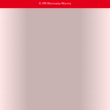
© VfR Wormatia Worms