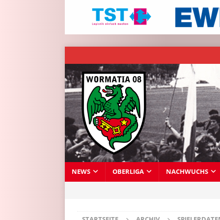
NEWS
OBERLIGA
NACHWUCHS
STARTSEITE
ARCHIV
SPIELERDAT