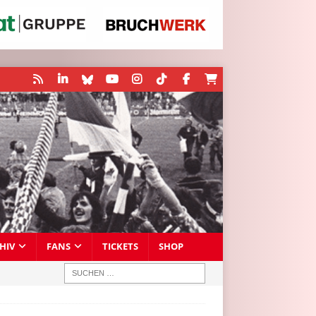
HIV
FANS
TICKETS
SHOP