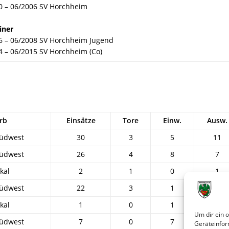
0 – 06/2006 SV Horchheim
iner
6 – 06/2008 SV Horchheim Jugend
4 – 06/2015 SV Horchheim (Co)
rb
Einsätze
Tore
Einw.
Ausw.
Südwest
30
3
5
11
Südwest
26
4
8
7
kal
2
1
0
1
Südwest
22
3
1
7
kal
1
0
1
0
Um dir ein 
Südwest
7
0
7
0
Geräteinfor