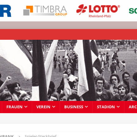
FRAUEN
VEREIN
BUSINESS
STADION
ARC
ENBANK
Spieler-Steckbrief