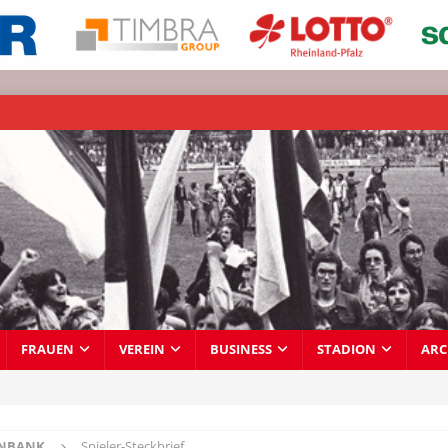
FRAUEN
VEREIN
BUSINESS
STADION
ARC
ENBANK
Spieler-Steckbrief