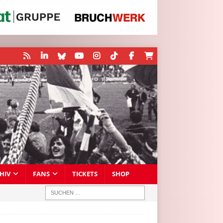
HIV
FANS
TICKETS
SHOP