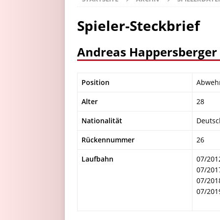
Spieler-Steckbrief
Andreas Happersberger
Position
Abweh
Alter
28
Nationalität
Deutsc
Rückennummer
26
Laufbahn
07/201
07/201
07/201
07/201