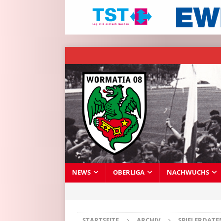
NEWS
OBERLIGA
NACHWUCHS
STARTSEITE
ARCHIV
SPIELERDAT