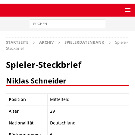
STARTSEITE
ARCHIV
SPIELERDATENBANK
Spieler-
Steckbrief
Spieler-Steckbrief
Niklas Schneider
Position
Mittelfeld
Alter
29
Nationalität
Deutschland
Rückennummer
6