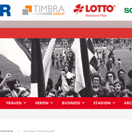
FRAUEN
VEREIN
BUSINESS
STADION
ARC
ENBANK
Spieler-Steckbrief