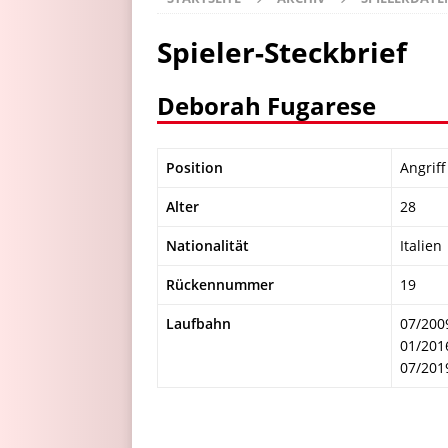
Spieler-Steckbrief
Deborah Fugarese
Position
Angriff
Alter
28
Nationalität
Italien
Rückennummer
19
Laufbahn
07/200
01/201
07/201