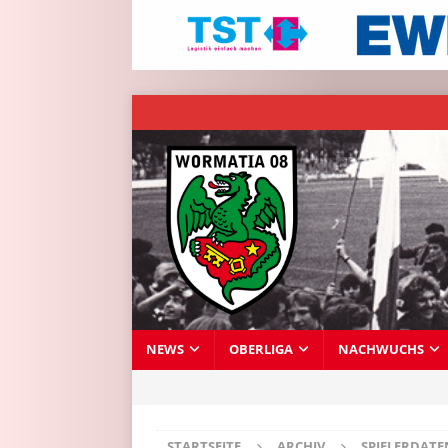
NEWS
OBERLIGA
NACHWUCHS
STARTSEITE
ARCHIV
SPIELERDAT