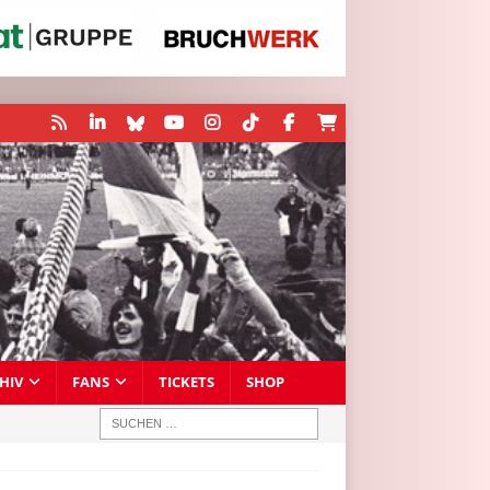
HIV
FANS
TICKETS
SHOP