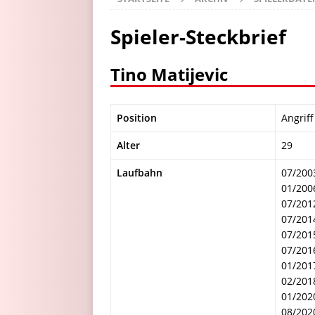
Spieler-Steckbrief
Tino Matijevic
Position
Angriff
Alter
29
Laufbahn
07/200
01/200
07/201
07/201
07/201
07/201
01/201
02/201
01/202
08/202