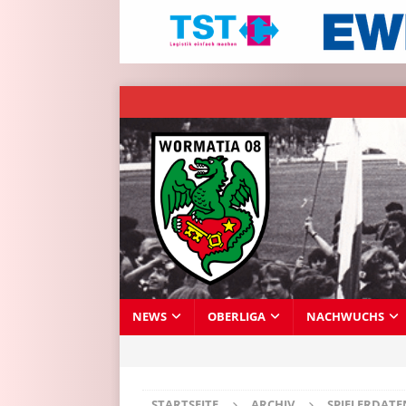
NEWS
OBERLIGA
NACHWUCHS
STARTSEITE
ARCHIV
SPIELERDAT