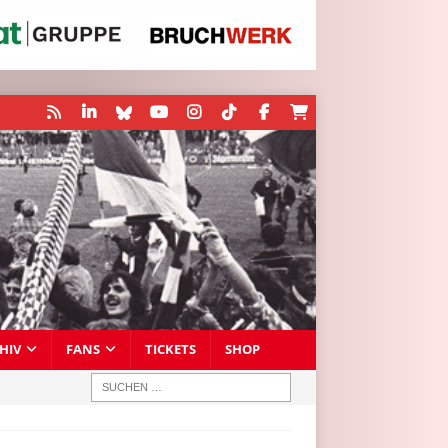
HIV
FANS
TICKETS
SHOP