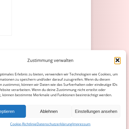
Zustimmung verwalten
.
Gelb
Gelb/Rot
Rot
optimales Erlebnis zu bieten, verwenden wir Technologien wie Cookies, um
mationen zu speichern und/oder darauf zuzugreifen. Wenn du diesen
n zustimmst, können wir Daten wie das Surfverhalten oder eindeutige IDs
0
0
0
Website verarbeiten. Wenn du deine Zustimmung nicht erteilst oder
t, können bestimmte Merkmale und Funktionen beeinträchtigt werden.
ATENSCHUTZERKLÄRUNG
COOKIE-RICHTLINIE (EU)
eptieren
Ablehnen
Einstellungen ansehen
Cookie-Richtlinie
Datenschutzerklärung
Impressum