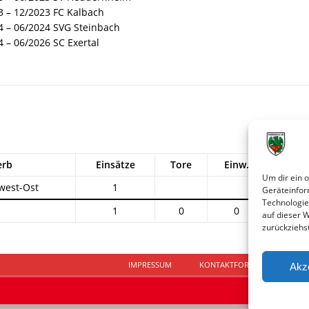
3 – 12/2023 FC Kalbach
4 – 06/2024 SVG Steinbach
 – 06/2026 SC Exertal
erb
Einsätze
Tore
Einw.
Ausw
Um dir ein 
west-Ost
1
1
Geräteinfor
Technologie
1
0
0
1
auf dieser 
zurückziehs
IMPRESSUM
KONTAKTFORMULAR
D
Akz