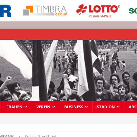
FRAUEN
VEREIN
BUSINESS
STADION
ARC
ENBANK
Spieler-Steckbrief