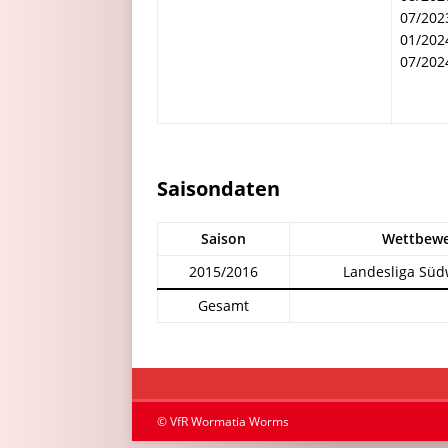
07/202
01/202
07/2024
Saisondaten
Saison
Wettbew
2015/2016
Landesliga Süd
Gesamt
© VfR Wormatia Worms