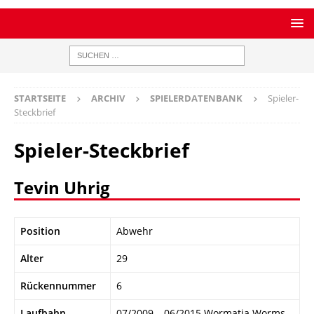
STARTSEITE
ARCHIV
SPIELERDATENBANK
Spieler-
Steckbrief
Spieler-Steckbrief
Tevin Uhrig
Position
Abwehr
Alter
29
Rückennummer
6
Laufbahn
07/2009 – 06/2015 Wormatia Worms