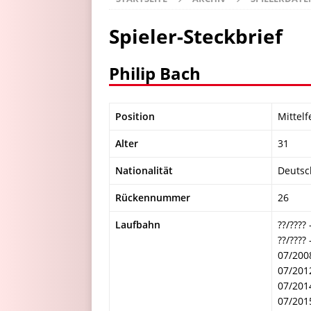
Spieler-Steckbrief
Philip Bach
Position
Mittelf
Alter
31
Nationalität
Deutsc
Rückennummer
26
Laufbahn
??/???
??/????
07/200
07/201
07/201
07/201