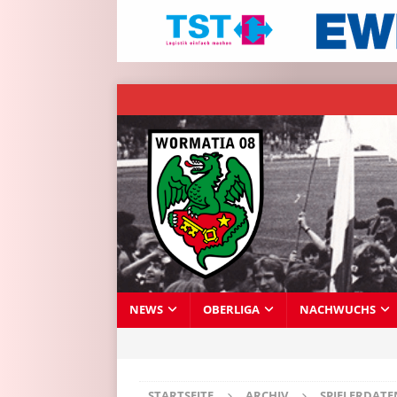
NEWS
OBERLIGA
NACHWUCHS
STARTSEITE
ARCHIV
SPIELERDAT