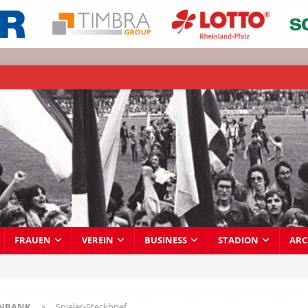
FRAUEN
VEREIN
BUSINESS
STADION
ARC
ENBANK
Spieler-Steckbrief