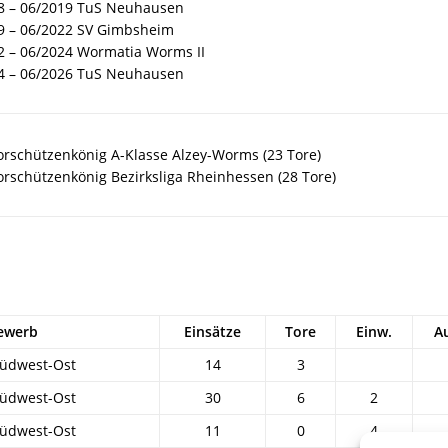
8 – 06/2019 TuS Neuhausen
9 – 06/2022 SV Gimbsheim
2 – 06/2024 Wormatia Worms II
4 – 06/2026 TuS Neuhausen
orschützenkönig A-Klasse Alzey-Worms (23 Tore)
orschützenkönig Bezirksliga Rheinhessen (28 Tore)
ewerb
Einsätze
Tore
Einw.
A
Südwest-Ost
14
3
Südwest-Ost
30
6
2
Südwest-Ost
11
0
4