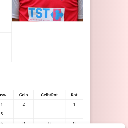
usw.
Gelb
Gelb/Rot
Rot
1
2
1
5
6
0
0
0