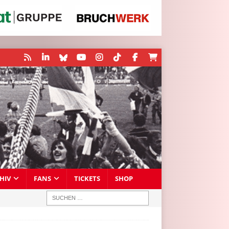
HIV
FANS
TICKETS
SHOP