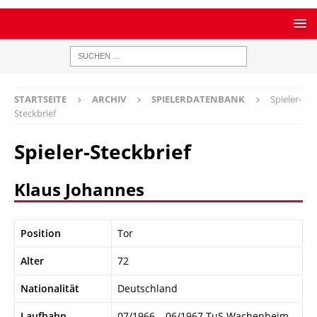
STARTSEITE
ARCHIV
SPIELERDATENBANK
Spieler-
Steckbrief
Spieler-Steckbrief
Klaus Johannes
Position
Tor
Alter
72
Nationalität
Deutschland
Laufbahn
07/1966 – 06/1967 TuS Wachenheim