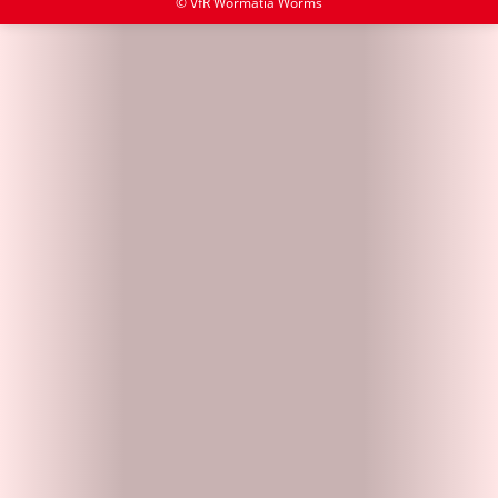
© VfR Wormatia Worms