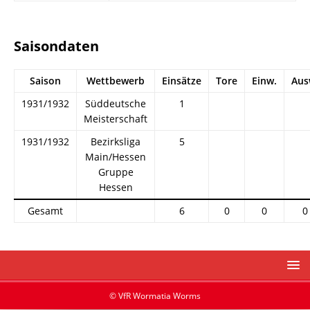
Saisondaten
Saison
Wettbewerb
Einsätze
Tore
Einw.
Aus
1931/1932
Süddeutsche
1
Meisterschaft
1931/1932
Bezirksliga
5
Main/Hessen
Gruppe
Hessen
Gesamt
6
0
0
0
© VfR Wormatia Worms