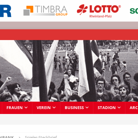
FRAUEN
VEREIN
BUSINESS
STADION
ARC
ENBANK
Spieler-Steckbrief