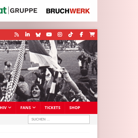
HIV
FANS
TICKETS
SHOP