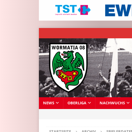
NEWS
OBERLIGA
NACHWUCHS
STARTSEITE
ARCHIV
SPIELERDAT