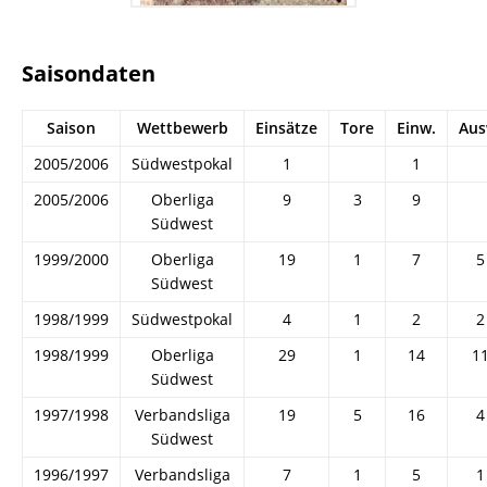
Saisondaten
Saison
Wettbewerb
Einsätze
Tore
Einw.
Aus
2005/2006
Südwestpokal
1
1
2005/2006
Oberliga
9
3
9
Südwest
1999/2000
Oberliga
19
1
7
5
Südwest
1998/1999
Südwestpokal
4
1
2
2
1998/1999
Oberliga
29
1
14
1
Südwest
1997/1998
Verbandsliga
19
5
16
4
Südwest
1996/1997
Verbandsliga
7
1
5
1