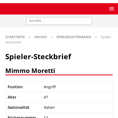
STARTSEITE
ARCHIV
SPIELERDATENBANK
Spieler-
Steckbrief
Spieler-Steckbrief
Mimmo Moretti
Position
Angriff
Alter
47
Nationalität
Italien
Rückennummer
12