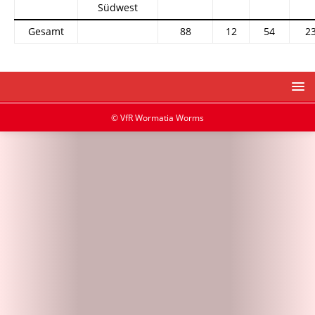
Südwest
Gesamt
88
12
54
2
© VfR Wormatia Worms