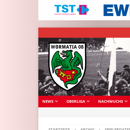
NEWS
OBERLIGA
NACHWUCHS
STARTSEITE
ARCHIV
SPIELERDAT