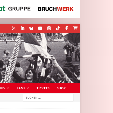
HIV
FANS
TICKETS
SHOP