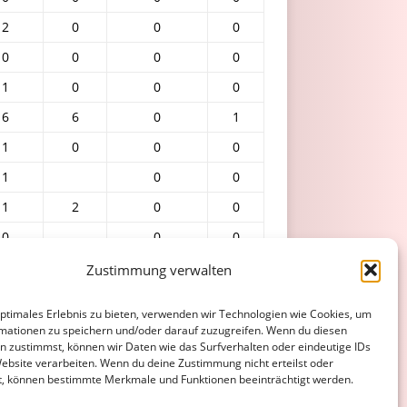
2
0
0
0
0
0
0
0
1
0
0
0
6
6
0
1
1
0
0
0
1
0
0
1
2
0
0
0
0
0
0
0
0
Zustimmung verwalten
0
0
0
0
optimales Erlebnis zu bieten, verwenden wir Technologien wie Cookies, um
4
3
0
0
mationen zu speichern und/oder darauf zuzugreifen. Wenn du diesen
n zustimmst, können wir Daten wie das Surfverhalten oder eindeutige IDs
41
18
1
2
Website verarbeiten. Wenn du deine Zustimmung nicht erteilst oder
t, können bestimmte Merkmale und Funktionen beeinträchtigt werden.