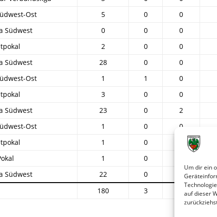
Südwest-Ost
5
0
0
ga Südwest
0
0
0
tpokal
2
0
0
ga Südwest
28
0
0
Südwest-Ost
1
1
0
tpokal
3
0
0
ga Südwest
23
0
2
Südwest-Ost
1
0
0
tpokal
1
0
0
okal
1
0
1
Um dir ein 
ga Südwest
22
0
2
Geräteinfor
Technologie
180
3
31
auf dieser 
zurückziehs