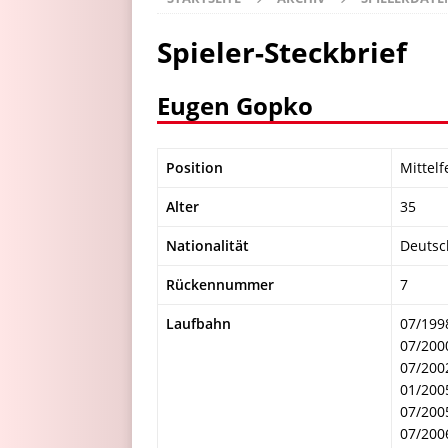
Spieler-Steckbrief
Eugen Gopko
Position
Mittelf
Alter
35
Nationalität
Deutsc
Rückennummer
7
Laufbahn
07/199
07/200
07/200
01/200
07/200
07/200