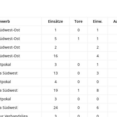
ewerb
Einsätze
Tore
Einw.
A
Südwest-Ost
1
0
1
Südwest-Ost
5
1
1
Südwest-Ost
2
2
Südwest-Ost
16
4
tpokal
3
0
1
ga Südwest
13
0
3
tpokal
4
0
0
ga Südwest
19
1
8
tpokal
3
0
0
ga Südwest
24
0
6
ur Verbandsliga
3
0
0