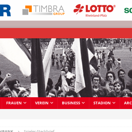
FRAUEN
VEREIN
BUSINESS
STADION
ARC
ENBANK
Spieler-Steckbrief