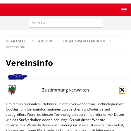
STARTSEITE
ARCHIV
ERGEBNISDATENBANK
Vereinsinfo
Vereinsinfo
Zustimmung verwalten
SV Büchelberg
Um dir ein optimales Erlebnis zu bieten, verwenden wir Technologien wie
Homepage
https://svbuechelberg.de
Cookies, um Geräteinformationen zu speichern und/oder darauf
zuzugreifen. Wenn du diesen Technologien zustimmst, können wir Daten
Ort
Büchelberg
wie das Surfverhalten oder eindeutige IDs auf dieser Website
verarbeiten. Wenn du deine Zustimmung nicht erteilst oder zurückziehst,
können bestimmte Merkmale und Funktionen beeinträchtigt werden.