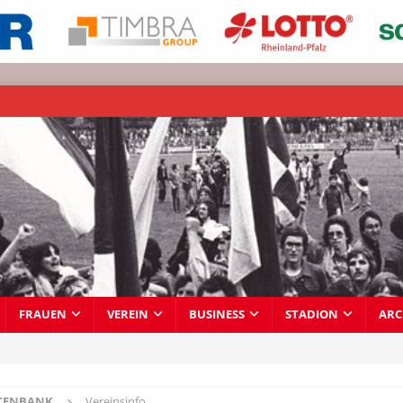
FRAUEN
VEREIN
BUSINESS
STADION
ARC
TENBANK
Vereinsinfo