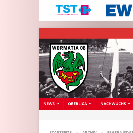
NEWS
OBERLIGA
NACHWUCHS
STARTSEITE
ARCHIV
ERGEBNISDA