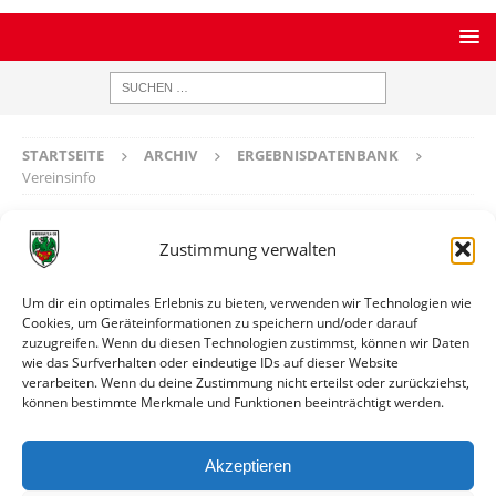
STARTSEITE
ARCHIV
ERGEBNISDATENBANK
Vereinsinfo
Vereinsinfo
Zustimmung verwalten
Eintracht Wald-Michelbach II
Um dir ein optimales Erlebnis zu bieten, verwenden wir Technologien wie
Cookies, um Geräteinformationen zu speichern und/oder darauf
zuzugreifen. Wenn du diesen Technologien zustimmst, können wir Daten
Ort
Wald-Michelbach
wie das Surfverhalten oder eindeutige IDs auf dieser Website
verarbeiten. Wenn du deine Zustimmung nicht erteilst oder zurückziehst,
können bestimmte Merkmale und Funktionen beeinträchtigt werden.
Weitere Informationen
Spiele gegen die erste Mannschaft
Akzeptieren
Spiele gegen die zweite Mannschaft