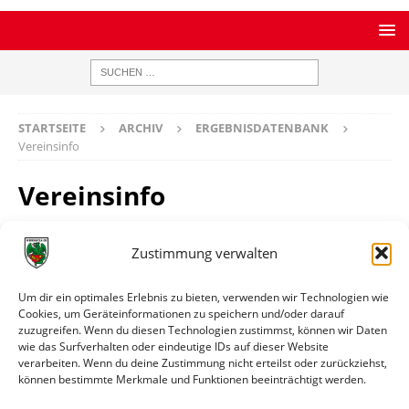
STARTSEITE
ARCHIV
ERGEBNISDATENBANK
Vereinsinfo
Vereinsinfo
Zustimmung verwalten
FC Germania 06 Schwanheim
Um dir ein optimales Erlebnis zu bieten, verwenden wir Technologien wie
Homepage
https://www.germania-schwanheim.de/
Cookies, um Geräteinformationen zu speichern und/oder darauf
zuzugreifen. Wenn du diesen Technologien zustimmst, können wir Daten
Ort
Schwanheim (Frankfurt)
wie das Surfverhalten oder eindeutige IDs auf dieser Website
verarbeiten. Wenn du deine Zustimmung nicht erteilst oder zurückziehst,
können bestimmte Merkmale und Funktionen beeinträchtigt werden.
Weitere Informationen