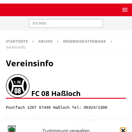
STARTSEITE
ARCHIV
ERGEBNISDATENBANK
Vereinsinfo
Vereinsinfo
FC 08 Haßloch
Postfach 1207 67446 Haßloch Tel: 06324/1308
Homepage
https://www.08hassloch.de
Zustimmung verwalten
Ort
Haßloch