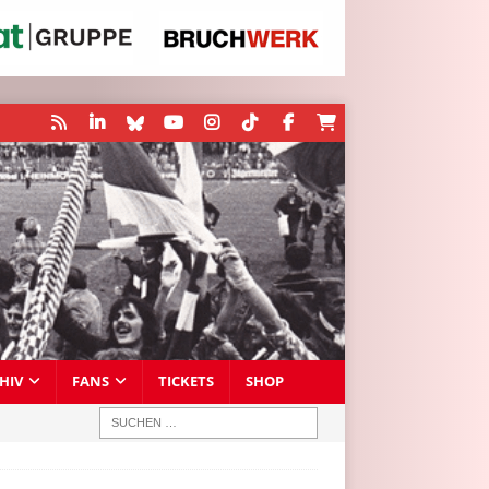
HIV
FANS
TICKETS
SHOP