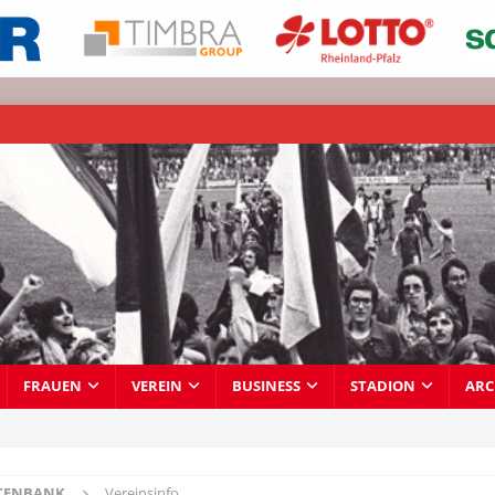
FRAUEN
VEREIN
BUSINESS
STADION
ARC
TENBANK
Vereinsinfo