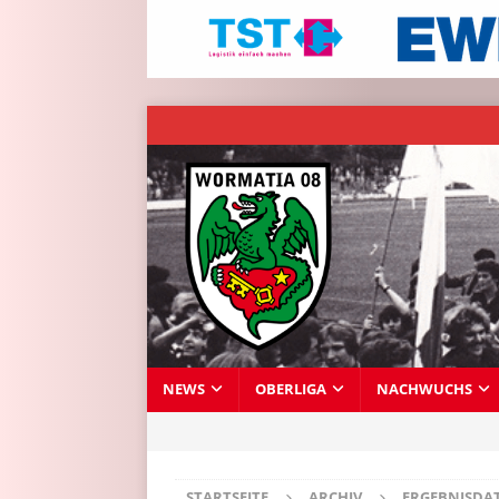
NEWS
OBERLIGA
NACHWUCHS
STARTSEITE
ARCHIV
ERGEBNISDA