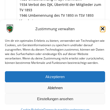
1934 Verbot des DJK, Übertritt der Mitglieder zum
TV 1893
1946 Umbenennung des TV 1893 in TSV 1893
Viernheim
1952 Neugründung des TV 1893 nach Austritt
Zustimmung verwalten
einiger Mitglieder
1952 Umbenennung in TSV 1906 Viernheim
Um dir ein optimales Erlebnis zu bieten, verwenden wir Technologien wie
2008 Fusion mit Amicitia Viernheim zum TSV
Cookies, um Geräteinformationen zu speichern und/oder darauf
Amicitia Viernheim
zuzugreifen. Wenn du diesen Technologien zustimmst, können wir Daten
wie das Surfverhalten oder eindeutige IDs auf dieser Website
verarbeiten. Wenn du deine Zustimmung nicht erteilst oder zurückziehst,
können bestimmte Merkmale und Funktionen beeinträchtigt werden.
Weitere Informationen
Spiele gegen die erste Mannschaft
Akzeptieren
Spiele gegen die zweite Mannschaft
Ablehnen
Einstellungen ansehen
Cookie-Richtlinie
Datenschutzerklärung
Impressum