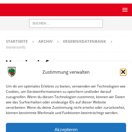
STARTSEITE
ARCHIV
ERGEBNISDATENBANK
Vereinsinfo
Vereinsinfo
Zustimmung verwalten
SV Klein-Steinheim
Um dir ein optimales Erlebnis zu bieten, verwenden wir Technologien wie
Cookies, um Geräteinformationen zu speichern und/oder darauf
zuzugreifen. Wenn du diesen Technologien zustimmst, können wir Daten
Ort
Klein-Steinheim (Hanau)
wie das Surfverhalten oder eindeutige IDs auf dieser Website
verarbeiten. Wenn du deine Zustimmung nicht erteilst oder zurückziehst,
können bestimmte Merkmale und Funktionen beeinträchtigt werden.
Weitere Informationen
Spiele gegen die erste Mannschaft
Akzeptieren