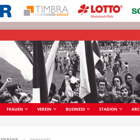
FRAUEN
VEREIN
BUSINESS
STADION
ARC
TENBANK
Vereinsinfo