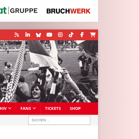
HIV
FANS
TICKETS
SHOP