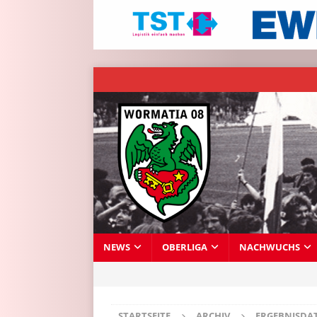
NEWS
OBERLIGA
NACHWUCHS
STARTSEITE
ARCHIV
ERGEBNISDA