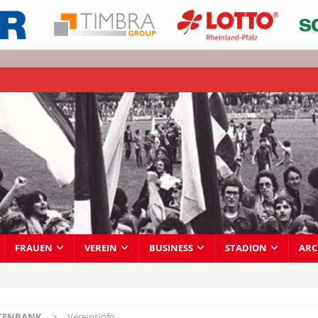
FRAUEN
VEREIN
BUSINESS
STADION
ARC
TENBANK
Vereinsinfo