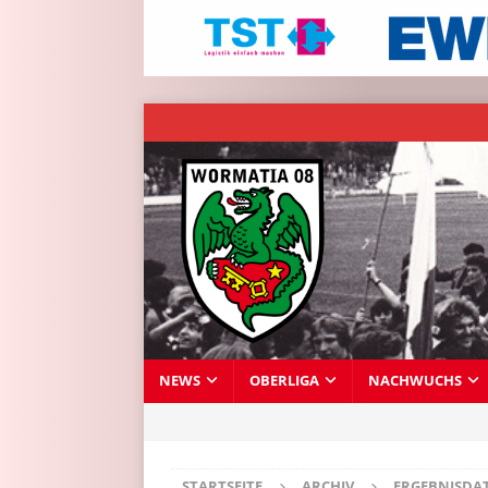
NEWS
OBERLIGA
NACHWUCHS
STARTSEITE
ARCHIV
ERGEBNISDA