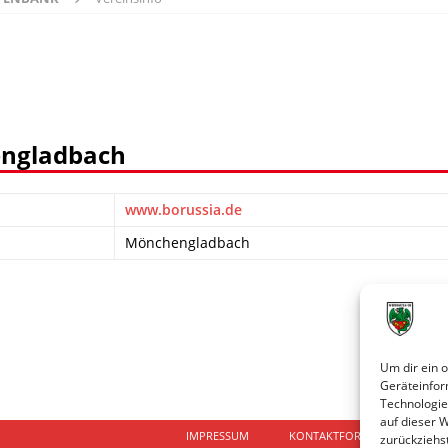
engladbach
www.borussia.de
Mönchengladbach
Um dir ein 
Geräteinfor
Technologie
auf dieser 
IMPRESSUM
KONTAKTFORMULAR
D
zurückziehs