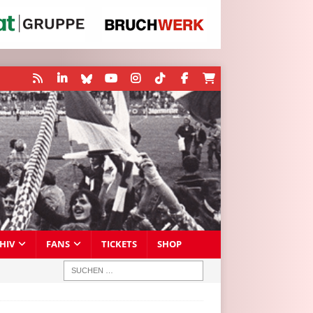
HIV
FANS
TICKETS
SHOP