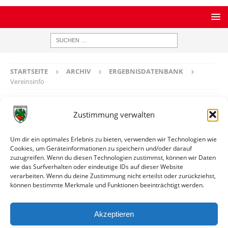
STARTSEITE
ARCHIV
ERGEBNISDATENBANK
Vereinsinfo
Vereinsinfo
Zustimmung verwalten
Phönix Bellheim
Um dir ein optimales Erlebnis zu bieten, verwenden wir Technologien wie
Cookies, um Geräteinformationen zu speichern und/oder darauf
zuzugreifen. Wenn du diesen Technologien zustimmst, können wir Daten
Ort
Bellheim
wie das Surfverhalten oder eindeutige IDs auf dieser Website
verarbeiten. Wenn du deine Zustimmung nicht erteilst oder zurückziehst,
können bestimmte Merkmale und Funktionen beeinträchtigt werden.
Weitere Informationen
Spiele gegen die erste Mannschaft
Akzeptieren
Spiele gegen die zweite Mannschaft