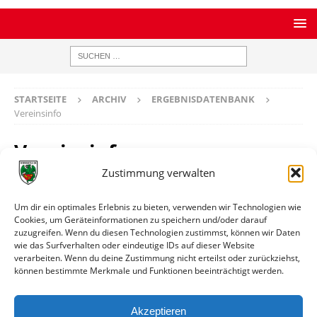
STARTSEITE
ARCHIV
ERGEBNISDATENBANK
Vereinsinfo
Vereinsinfo
Zustimmung verwalten
FC St. Wendel
Um dir ein optimales Erlebnis zu bieten, verwenden wir Technologien wie
Cookies, um Geräteinformationen zu speichern und/oder darauf
zuzugreifen. Wenn du diesen Technologien zustimmst, können wir Daten
Ort
St. Wendel
wie das Surfverhalten oder eindeutige IDs auf dieser Website
verarbeiten. Wenn du deine Zustimmung nicht erteilst oder zurückziehst,
können bestimmte Merkmale und Funktionen beeinträchtigt werden.
Weitere Informationen
Spiele gegen die erste Mannschaft
Akzeptieren