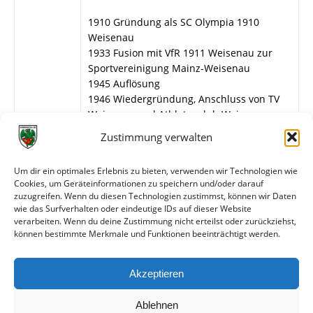
1910 Gründung als SC Olympia 1910
Weisenau
1933 Fusion mit VfR 1911 Weisenau zur
Sportvereinigung Mainz-Weisenau
1945 Auflösung
1946 Wiedergründung, Anschluss von TV
Weisenau und Athletenclub Weisenau zu
SpVgg 1846 Mainz-Weisenau
Zustimmung verwalten
1951 Nach Austritt der beiden Vereine
wieder Sportvereinigung Mainz-Weisenau
Um dir ein optimales Erlebnis zu bieten, verwenden wir Technologien wie
1967 Umbenennung in Sportvereinigung
Cookies, um Geräteinformationen zu speichern und/oder darauf
Weisenau-Mainz (SVW Mainz)
zuzugreifen. Wenn du diesen Technologien zustimmst, können wir Daten
wie das Surfverhalten oder eindeutige IDs auf dieser Website
verarbeiten. Wenn du deine Zustimmung nicht erteilst oder zurückziehst,
können bestimmte Merkmale und Funktionen beeinträchtigt werden.
Weitere Informationen
Spiele gegen die erste Mannschaft
Akzeptieren
Spiele gegen die zweite Mannschaft
Ablehnen