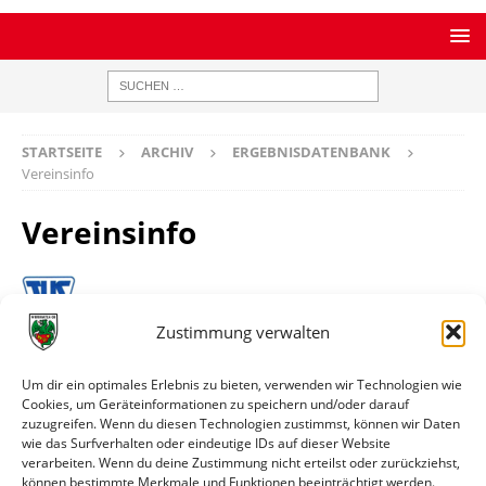
STARTSEITE
ARCHIV
ERGEBNISDATENBANK
Vereinsinfo
Vereinsinfo
TuS Lörrach-Stetten
Zustimmung verwalten
TuS Lörrach Stetten 1900 e.V. Kirchplatz 8 79540
Um dir ein optimales Erlebnis zu bieten, verwenden wir Technologien wie
Lörrach
Cookies, um Geräteinformationen zu speichern und/oder darauf
zuzugreifen. Wenn du diesen Technologien zustimmst, können wir Daten
Ort
Lörrach-Stetten
wie das Surfverhalten oder eindeutige IDs auf dieser Website
verarbeiten. Wenn du deine Zustimmung nicht erteilst oder zurückziehst,
können bestimmte Merkmale und Funktionen beeinträchtigt werden.