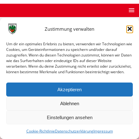
Zustimmung verwalten
STARTSEITE
ARCHIV
ERGEBNISDATENBANK
Um dir ein optimales Erlebnis zu bieten, verwenden wir Technologien wie
Cookies, um Geräteinformationen zu speichern und/oder darauf
Vereinsinfo
zuzugreifen. Wenn du diesen Technologien zustimmst, können wir Daten
wie das Surfverhalten oder eindeutige IDs auf dieser Website
Vereinsinfo
verarbeiten. Wenn du deine Zustimmung nicht erteilst oder zurückziehst,
können bestimmte Merkmale und Funktionen beeinträchtigt werden.
Verein nicht gefunden
Akzeptieren
Ablehnen
© VfR Wormatia Worms
Einstellungen ansehen
Cookie-Richtlinie
Datenschutzerklärung
Impressum