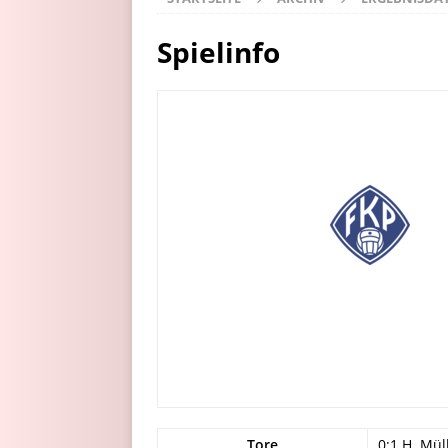
Spielinfo
Tore
0:1 H. Müll