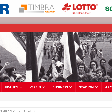
FRAUEN
VEREIN
BUSINESS
STADION
ARC
TENBANK
Spielinfo