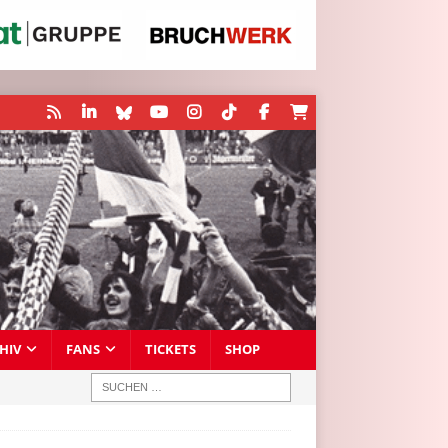
HIV
FANS
TICKETS
SHOP