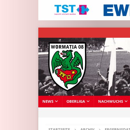
NEWS
OBERLIGA
NACHWUCHS
STARTSEITE
ARCHIV
ERGEBNISDA