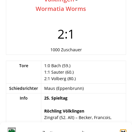
Wormatia Worms
2:1
1000 Zuschauer
Tore
1:0 Bach (59.)
1:1 Sauter (60.)
2:1 Volberg (80.)
Schiedsrichter
Maus (Eppenbrunn)
Info
25. Spieltag
Röchling Völklingen
Zingraf (52. Alt) – Becker, Francois,
Hechler, Braun, Schunk, Bach, Pfeiffer,
Volberg, Christ, Pilz.