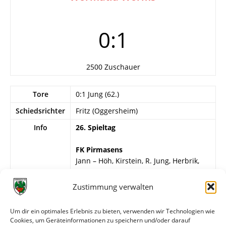
0:1
2500 Zuschauer
Tore
0:1 Jung (62.)
Schiedsrichter
Fritz (Oggersheim)
Info
26. Spieltag
FK Pirmasens
Jann – Höh, Kirstein, R. Jung, Herbrik,
Weishaar, G. Jung, Brill, Eippert,
Weinkauff (46. Skerlan), Riedl.
Zustimmung verwalten
Wormatia Worms
Um dir ein optimales Erlebnis zu bieten, verwenden wir Technologien wie
Stojanovic – Svinjarevic, Belzer, Radtke,
Cookies, um Geräteinformationen zu speichern und/oder darauf