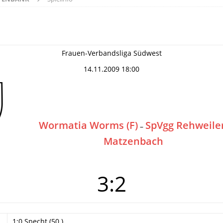
Frauen-Verbandsliga Südwest
14.11.2009 18:00
Wormatia Worms (F)
SpVgg Rehweile
–
Matzenbach
3:2
1:0 Specht (50.)