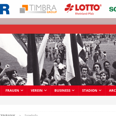
FRAUEN
VEREIN
BUSINESS
STADION
ARC
TENBANK
Spielinfo