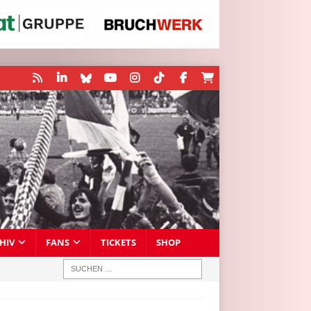
HIV
FANS
TICKETS
SHOP