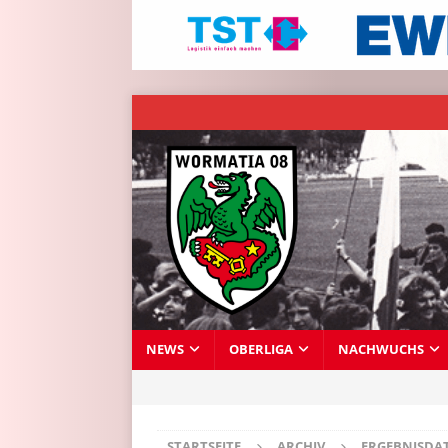
NEWS
OBERLIGA
NACHWUCHS
STARTSEITE
ARCHIV
ERGEBNISDA