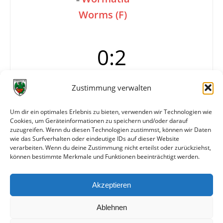
Worms (F)
0:2
Zustimmung verwalten
Tore
0:1 Ruh (7.)
0:2 Ruh (85.)
Um dir ein optimales Erlebnis zu bieten, verwenden wir Technologien wie
Cookies, um Geräteinformationen zu speichern und/oder darauf
Karten
Gelb-Rot:
Heiderich (Wormatia)
zuzugreifen. Wenn du diesen Technologien zustimmst, können wir Daten
Info
4. Spieltag
wie das Surfverhalten oder eindeutige IDs auf dieser Website
verarbeiten. Wenn du deine Zustimmung nicht erteilst oder zurückziehst,
können bestimmte Merkmale und Funktionen beeinträchtigt werden.
Weitere Daten
Akzeptieren
Alle bisherigen Partien der beiden Mannschaften
anzeigen
Ablehnen