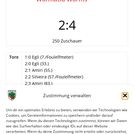
2:4
250 Zuschauer
Tore
1:0 Egli (7./Foulelfmeter)
2:0 Egli (33.)
2:1 Amiri (55.)
2:2 Silveira (57./Foulelfmeter)
2:3 Amiri (83.)
2:4 Silveira (87.)
Zustimmung verwalten
Info
Wormatia Worms
Adami – Feller, Magin (46. Beck), Rösner, Krettek
Um dir ein optimales Erlebnis zu bieten, verwenden wir Technologien wie
(46. Heidenmann) – Schröer (28. Röser) – Kröh /
Cookies, um Geräteinformationen zu speichern und/oder darauf
TSG Weinheim (46. Cuc), Klotz, Amiri, Letellier /
zuzugreifen. Wenn du diesen Technologien zustimmst, können wir Daten
Borussia Neunkirchen – Silveira.
wie das Surfverhalten oder eindeutige IDs auf dieser Website
verarbeiten. Wenn du deine Zustimmung nicht erteilst oder zurückziehst,