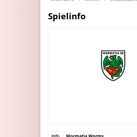
Spielinfo
Info
Wormatia Worms