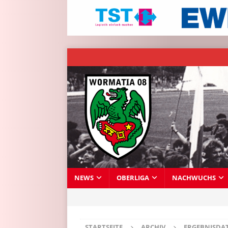
NEWS
OBERLIGA
NACHWUCHS
STARTSEITE
ARCHIV
ERGEBNISDA