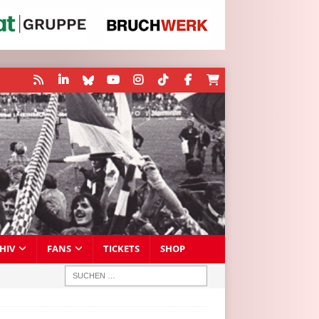
HIV
FANS
TICKETS
SHOP