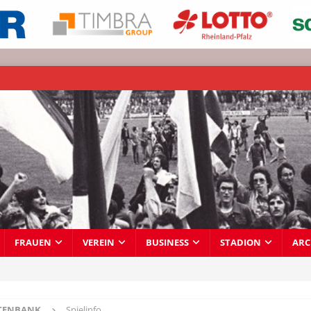
FRAUEN
VEREIN
BUSINESS
STADION
ARC
TENBANK
Spielinfo