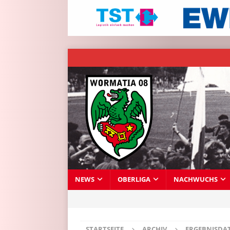
NEWS
OBERLIGA
NACHWUCHS
STARTSEITE
ARCHIV
ERGEBNISDA