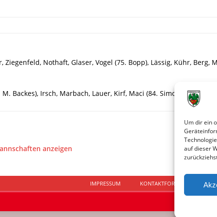
Ziegenfeld, Nothaft, Glaser, Vogel (75. Bopp), Lässig, Kühr, Berg, 
66. M. Backes), Irsch, Marbach, Lauer, Kirf, Maci (84. Simon), Xhakol
Um dir ein 
Geräteinfor
Technologie
Mannschaften anzeigen
auf dieser 
zurückziehs
IMPRESSUM
KONTAKTFORMULAR
D
Akz