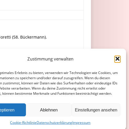
Moretti (58. Bückermann).
i, V. Backes, Zimmermann (46. Madubuezi).
Zustimmung verwalten
optimales Erlebnis zu bieten, verwenden wir Technologien wie Cookies, um
mationen zu speichern und/oder darauf zuzugreifen. Wenn du diesen
n zustimmst, können wir Daten wie das Surfverhalten oder eindeutige IDs
Website verarbeiten. Wenn du deine Zustimmung nicht erteilst oder
t, können bestimmte Merkmale und Funktionen beeinträchtigt werden.
ATENSCHUTZERKLÄRUNG
COOKIE-RICHTLINIE (EU)
eptieren
Ablehnen
Einstellungen ansehen
Cookie-Richtlinie
Datenschutzerklärung
Impressum