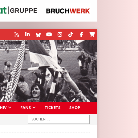
HIV
FANS
TICKETS
SHOP