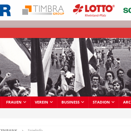
FRAUEN
VEREIN
BUSINESS
STADION
ARC
TENBANK
Spielinfo