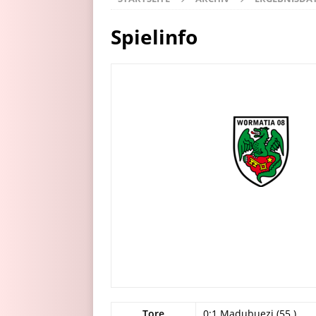
Spielinfo
Tore
0:1 Madubuezi (55.)