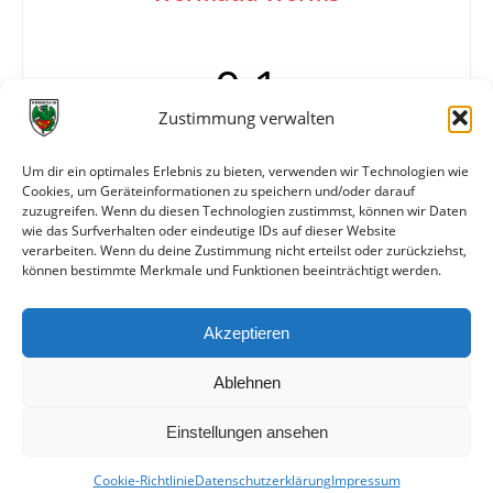
0:1
Zustimmung verwalten
Tore
0:1 Schuster
Um dir ein optimales Erlebnis zu bieten, verwenden wir Technologien wie
Cookies, um Geräteinformationen zu speichern und/oder darauf
Info
Wormatia Worms
zuzugreifen. Wenn du diesen Technologien zustimmst, können wir Daten
Schuster, Kaiser…
wie das Surfverhalten oder eindeutige IDs auf dieser Website
verarbeiten. Wenn du deine Zustimmung nicht erteilst oder zurückziehst,
können bestimmte Merkmale und Funktionen beeinträchtigt werden.
Weitere Daten
Akzeptieren
Alle bisherigen Partien der beiden Mannschaften
anzeigen
Ablehnen
Einstellungen ansehen
Cookie-Richtlinie
Datenschutzerklärung
Impressum
© VfR Wormatia Worms