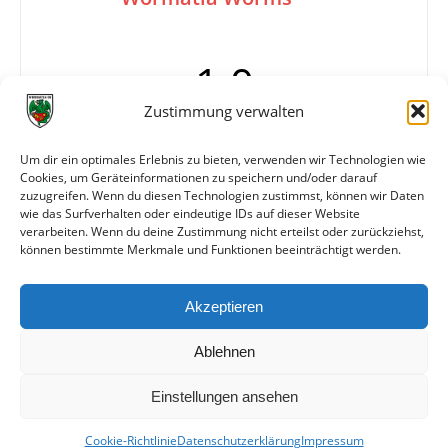
1:0
Zustimmung verwalten
Tore
1:0 (8./Foulelfmeter)
Um dir ein optimales Erlebnis zu bieten, verwenden wir Technologien wie
Cookies, um Geräteinformationen zu speichern und/oder darauf
Info
Wormatia Worms
zuzugreifen. Wenn du diesen Technologien zustimmst, können wir Daten
Schwank, Lubanski, G. Braun…
wie das Surfverhalten oder eindeutige IDs auf dieser Website
verarbeiten. Wenn du deine Zustimmung nicht erteilst oder zurückziehst,
können bestimmte Merkmale und Funktionen beeinträchtigt werden.
Weitere Daten
Akzeptieren
Alle bisherigen Partien der beiden Mannschaften
anzeigen
Ablehnen
Einstellungen ansehen
Cookie-Richtlinie
Datenschutzerklärung
Impressum
© VfR Wormatia Worms