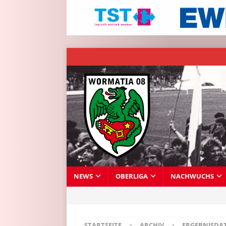
NEWS
OBERLIGA
NACHWUCHS
STARTSEITE
ARCHIV
ERGEBNISDA