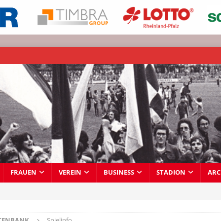
FRAUEN
VEREIN
BUSINESS
STADION
ARC
TENBANK
Spielinfo