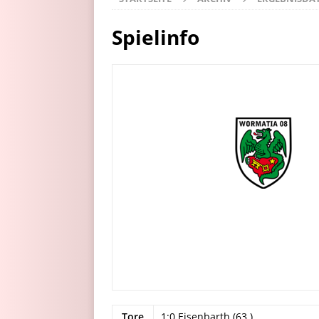
Spielinfo
Tore
1:0 Eisenbarth (63.)