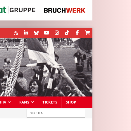
HIV
FANS
TICKETS
SHOP